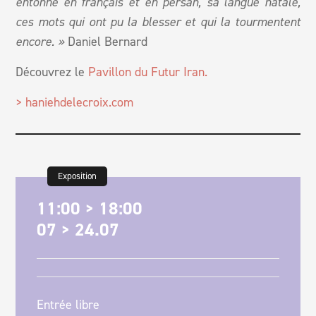
entonne en français et en persan, sa langue natale,
ces mots qui ont pu la blesser et qui la tourmentent
encore. »
Daniel Bernard
Découvrez le
Pavillon du Futur Iran.
> haniehdelecroix.com
Exposition
11:00 > 18:00
07 > 24.07
Entrée libre