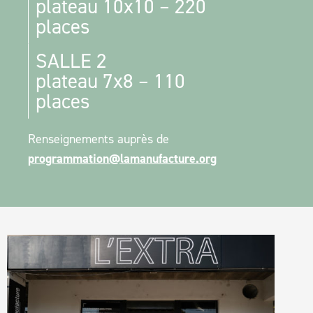
plateau 10x10 – 220
places
SALLE 2
plateau 7x8 – 110
places
Renseignements auprès de
programmation@lamanufacture.org