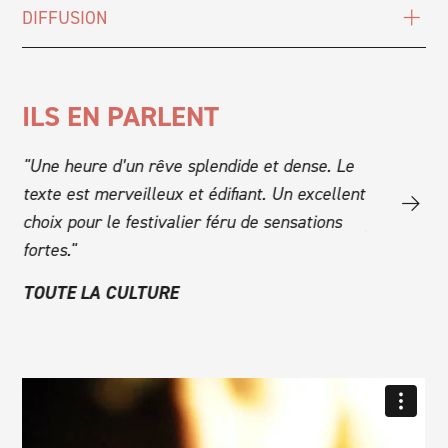
DIFFUSION
ILS EN PARLENT
,
"Une heure d’un rêve splendide et dense. Le
"Une créat
t
texte est merveilleux et édifiant. Un excellent
reste dans
qui
choix pour le festivalier féru de sensations
personne in
fortes."
FOUD’ART
TOUTE LA CULTURE