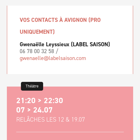
VOS CONTACTS À AVIGNON (PRO
UNIQUEMENT)
Gwenaëlle Leyssieux (LABEL SAISON)
06 78 00 32 58 /
gwenaelle@labelsaison.com
Théâtre
21:20 > 22:30
07 > 24.07
RELÂCHES LES 12 & 19.07