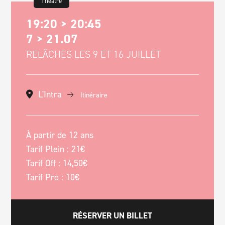
Théâtre
19:20 > 20:45
7 > 21.07
RELÂCHES LES 9 ET 16 JUILLET
L'Intra
Itinéraire
À partir de 12 ans
Tarif Plein : 21€
Tarif Off : 14,50€
Tarif Pro : 10€
RÉSERVER UN BILLET