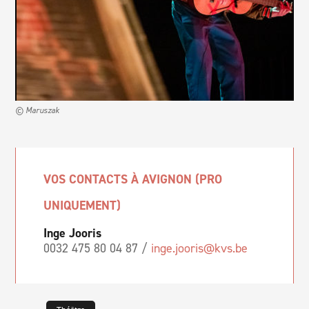
© Maruszak
VOS CONTACTS À AVIGNON (PRO
UNIQUEMENT)
Inge Jooris
0032 475 80 04 87 /
inge.jooris@kvs.be