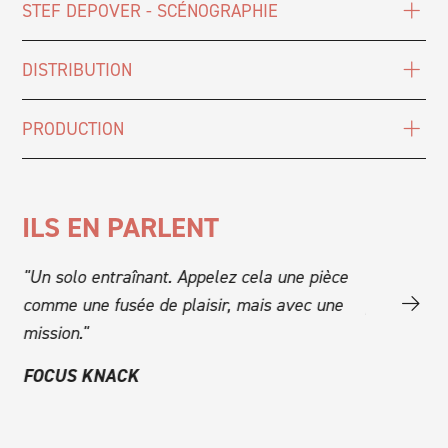
STEF DEPOVER - SCÉNOGRAPHIE
DISTRIBUTION
PRODUCTION
ILS EN PARLENT
 de
"Un solo entraînant. Appelez cela une pièce
"Le cadre 
comme une fusée de plaisir, mais avec une
profonde. S
mission."
spectacle 
s
mais aussi
FOCUS KNACK
de conteur
l’impressio
captivant."