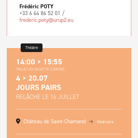
Frédéric POTY
+33 6 64 86 52 01 /
frederic.poty@urup2.eu
Théâtre
14:00 > 15:55
TRAJET EN NAVETTE COMPRIS
4 > 20.07
JOURS PAIRS
RELÂCHE LE 16 JUILLET
Château de Saint-Chamand
Itinéraire