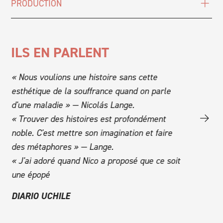
PRODUCTION
ILS EN PARLENT
tte
« Nous voulions une histoire sans cette
« Je me su
esthétique de la souffrance quand on parle
même »
d'une maladie » — Nicolás Lange.
« Et le thé
« Trouver des histoires est profondément
« Ce n'est 
nd
noble. C'est mettre son imagination et faire
sur ce qui 
des métaphores » — Lange.
CULTURIZ
« J'ai adoré quand Nico a proposé que ce soit
une épopé
DIARIO UCHILE