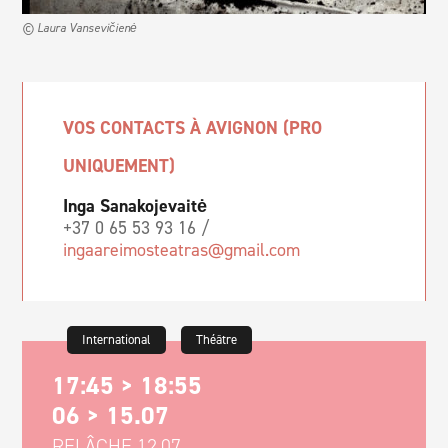
© Laura Vansevičienė
VOS CONTACTS À AVIGNON (PRO
UNIQUEMENT)
Inga Sanakojevaitė
+37 0 65 53 93 16 /
ingaareimosteatras@gmail.com
International
Théâtre
17:45 > 18:55
06 > 15.07
RELÂCHE 12.07