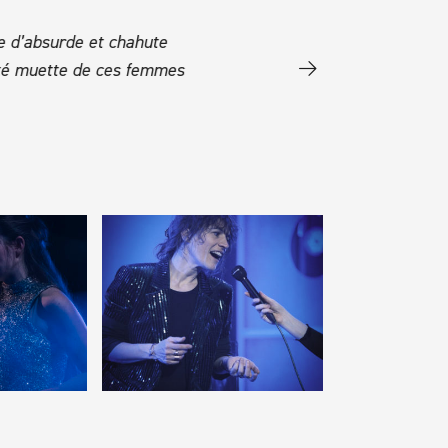
e d’absurde et chahute
« Le regard est judicieu
rité muette de ces femmes
fonde son univers sur tou
considérations, dont les 
LUXEMBURGER WORT