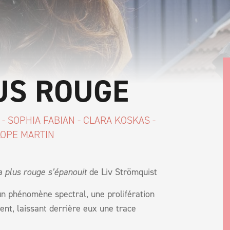
US ROUGE
 SOPHIA FABIAN - CLARA KOSKAS -
LOPE MARTIN
a plus rouge s’épanouit
de Liv Strömquist
un phénomène spectral, une prolifération
ent, laissant derrière eux une trace