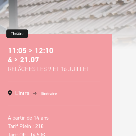
Théâtre
11:05 > 12:10
4 > 21.07
RELÂCHES LES 9 ET 16 JUILLET
L'Intra
Itinéraire
À partir de 14 ans
Tarif Plein : 21€
Tarif Off : 14,50€