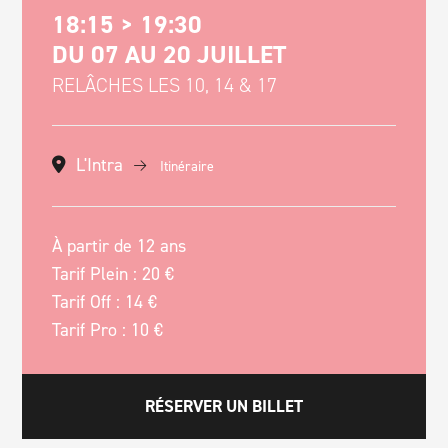
18:15 > 19:30
DU 07 AU 20 JUILLET
RELÂCHES LES 10, 14 & 17
L'Intra
Itinéraire
À partir de 12 ans
Tarif Plein : 20 €
Tarif Off : 14 €
Tarif Pro : 10 €
RÉSERVER UN BILLET