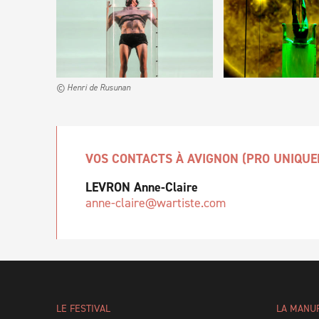
© Henri de Rusunan
VOS CONTACTS À AVIGNON (PRO UNIQUE
LEVRON Anne-Claire
anne-claire@wartiste.com
LE FESTIVAL
LA MANU