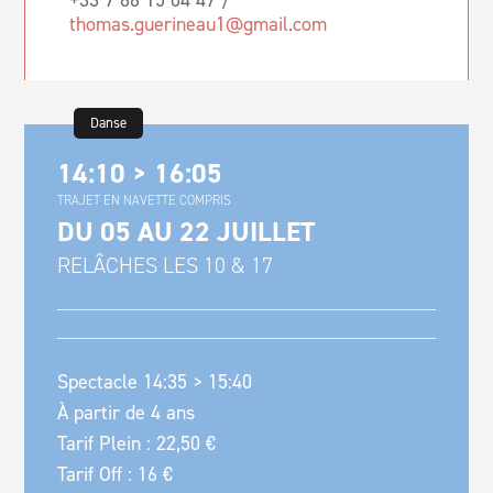
+33 7 86 15 04 47 /
thomas.guerineau1@gmail.com
Danse
14:10 > 16:05
TRAJET EN NAVETTE COMPRIS
DU 05 AU 22 JUILLET
RELÂCHES LES 10 & 17
Spectacle 14:35 > 15:40
À partir de 4 ans
Tarif Plein : 22,50 €
Tarif Off : 16 €