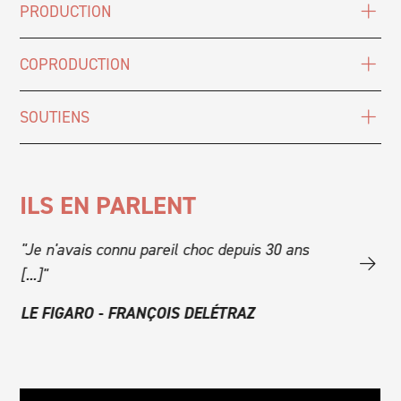
PRODUCTION
COPRODUCTION
SOUTIENS
ILS EN PARLENT
e
"Je n'avais connu pareil choc depuis 30 ans
"C'est puis
,
[...]"
CULT.NEW
LE FIGARO - FRANÇOIS DELÉTRAZ