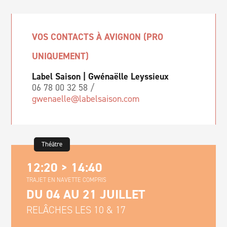
VOS CONTACTS À AVIGNON (PRO
UNIQUEMENT)
Label Saison | Gwénaëlle Leyssieux
06 78 00 32 58 /
gwenaelle@labelsaison.com
Théâtre
12:20 > 14:40
TRAJET EN NAVETTE COMPRIS
DU 04 AU 21 JUILLET
RELÂCHES LES 10 & 17