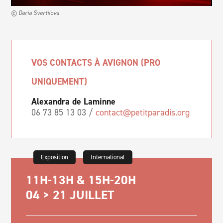
© Daria Svertilova
VOS CONTACTS À AVIGNON (PRO
UNIQUEMENT)
Alexandra de Laminne
06 73 85 13 03 /
contact@petitparadis.org
Exposition
International
11H-13H & 15H-20H
04 > 21 JUILLET